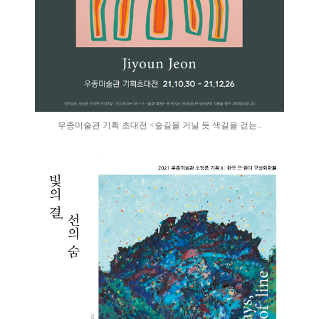
우종미술관 기획 초대전 <숲길을 거닐 듯 색길을 걷는..