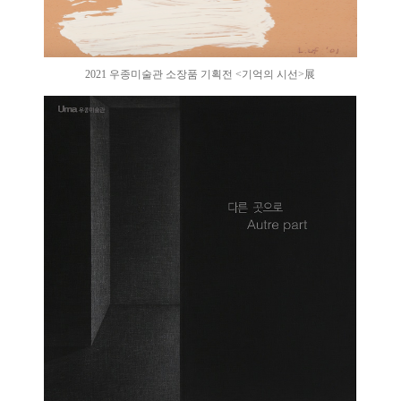
2021 우종미술관 소장품 기획전 <기억의 시선>展